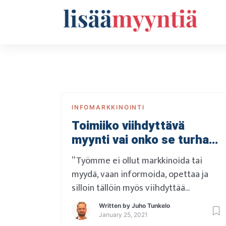
Skip
to
content
INFOMARKKINOINTI
Toimiiko viihdyttävä
myynti vai onko se turhaa
pelleilyä?
”Työmme ei ollut markkinoida tai
myydä, vaan informoida, opettaa ja
silloin tällöin myös viihdyttää
asiakkaita. Jos joku toimintamme alkoi
Written by
Juho Tunkelo
haista markkinoinnille, silloin olimme
January 25, 2021