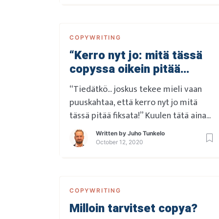
jo myymässä ja olimme hukanneet
langat käsistämme” Näin
hämmentävästi on mennyt sanomaan
COPYWRITING
Applen entinen markkinointijohtaja
“Kerro nyt jo: mitä tässä
Allison Johnson. Ja nyt ollaankin niin
copyssa oikein pitää
lähellä sitä villakoiran ydintä, että
allergiat saisi ihoni kuplimaan jos
fiksata!”
“Tiedätkö… joskus tekee mieli vaan
sellaisia […]
puuskahtaa, että kerro nyt jo mitä
tässä pitää fiksata!” Kuulen tätä aina
silloin tällöin yritysasiakkailtani. Ja se
Written by
Juho Tunkelo
on enemmän kuin ymmärrettävää!
October 12, 2020
Kaiken yli menevä halu tehdä myyntiä
ja tulosta on kuitenkin lopulta se
yrittäjyyden ydin, ja jos silmät siirtää
COPYWRITING
siitä pois niin kovin kauaa ei hyvin
Milloin tarvitset copya?
mene. Koska ei sitä […]