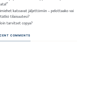
sata!”
imiehet katoavat jäljettömiin – pelottaako vai
tätkö tilaisuutesi?
loin tarvitset copya?
CENT COMMENTS