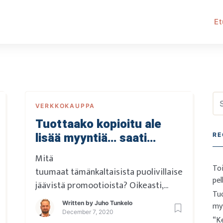
Et
Se
VERKKOKAUPPA
for
Tuottaako kopioitu ale
lisää myyntiä… saati
RE
myyntikatetta?
Mitä
Toi
tuumaat tämänkaltaisista puolivillaiseksi
pel
jäävistä promootioista? Oikeasti,
Tuo
loppuuko tämä suomalaisen
Written by
Juho Tunkelo
my
verkkokaupan
December 7, 2020
“Ke