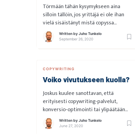
Törmään tähän kysymykseen aina
silloin tällöin, jos yrittäjä ei ole ihan
vielä sisäistänyt mistä copyssa
oikeasti on kyse. Ja siksi välillä asiaa
Written by
Juho Tunkelo
valaisee parhaiten kun jutellaan auki
September 26, 2020
muutamia tilanteita joissa ainakin
tarvitaan tai ei hyvä heilu. Tässä
muutama sellainen ehdottomasti
COPYWRITING
copya kerjäävä kohta, ei suinkaan
Voiko vivutukseen kuolla?
täydellinen lista… Sivustouudistus
edessä – Ensin design, sitten koodi,
Joskus kuulee sanottavan, että
lopuksi […]
erityisesti copywriting-palvelut,
konversio-optimointi tai ylipäätään
digimarkkinointipalvelut ovat
Written by
Juho Tunkelo
ylettömän kalliita. Ja onhan se niin,
June 27, 2020
että ensikertalaisella saattaa