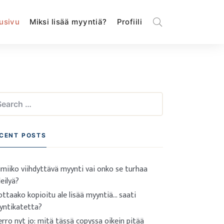
usivu
Miksi lisää myyntiä?
Profiili
arch
:
CENT POSTS
miiko viihdyttävä myynti vai onko se turhaa
leilyä?
ttaako kopioitu ale lisää myyntiä… saati
yntikatetta?
rro nyt jo: mitä tässä copyssa oikein pitää