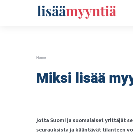
Skip
to
content
Home
Miksi lisää my
Jotta Suomi ja suomalaiset yrittäjät s
seurauksista ja kääntävät tilanteen v