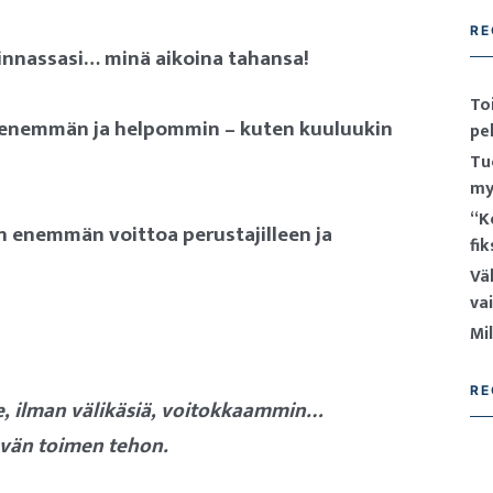
RE
iminnassasi… minä aikoina tahansa!
To
ä enemmän ja helpommin – kuten kuuluukin
pel
Tu
my
“K
n enemmän voittoa perustajilleen ja
fi
Vä
va
Mi
RE
e, ilman välikäsiä, voitokkaammin…
vän toimen tehon.