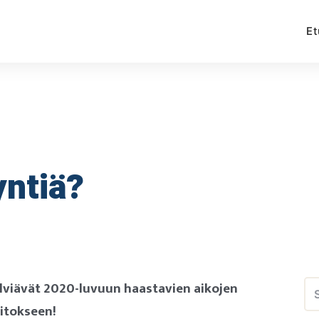
Et
yntiä?
Se
elviävät 2020-luvuun haastavien aikojen
for
oitokseen!