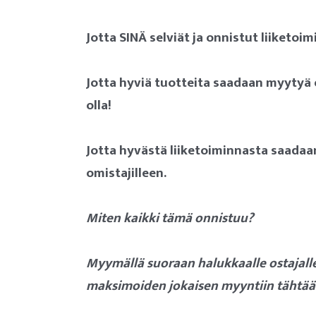
Jotta SINÄ selviät ja onnistut liiketo
Jotta hyviä tuotteita saadaan myyty
olla!
Jotta hyvästä liiketoiminnasta saadaa
omistajilleen.
Miten kaikki tämä onnistuu?
Myymällä suoraan halukkaalle ostajall
maksimoiden jokaisen myyntiin tähtää