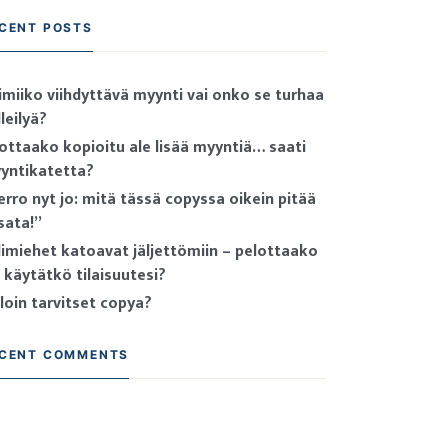
CENT POSTS
imiiko viihdyttävä myynti vai onko se turhaa
leilyä?
ottaako kopioitu ale lisää myyntiä… saati
yntikatetta?
erro nyt jo: mitä tässä copyssa oikein pitää
ksata!”
limiehet katoavat jäljettömiin – pelottaako
i käytätkö tilaisuutesi?
lloin tarvitset copya?
CENT COMMENTS