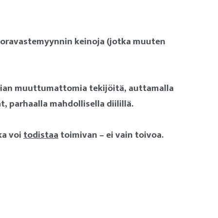
suoravastemyynnin keinoja (jotka muuten
ian muuttumattomia tekijöitä, auttamalla
 parhaalla mahdollisella diilillä.
ka voi
todistaa
toimivan – ei vain toivoa.