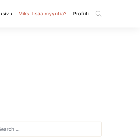
usivu
Miksi lisää myyntiä?
Profiili
arch
: